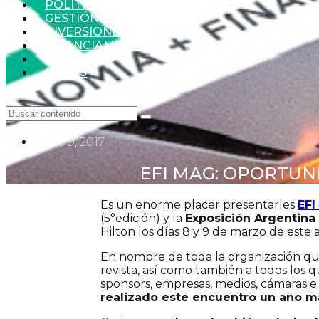
POLÍTICA
GESTIÓN Y NEGOCIOS
INVERSIONES
FINANCIAMIENTO
EXPO EFI
OTRAS
junio 9, 2017
EFI MAG: OPORTUN
Es un enorme placer presentarles
EFI
(5°edición) y la
Exposición Argentina
Hilton los días 8 y 9 de marzo de este 
En nombre de toda la organización quie
revista, así como también a todos los q
sponsors, empresas, medios, cámaras e
realizado este encuentro un año m