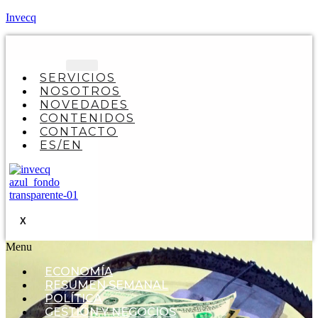
Invecq
SERVICIOS
NOSOTROS
NOVEDADES
CONTENIDOS
CONTACTO
ES/EN
X
Menu
ECONOMÍA
RESUMEN SEMANAL
POLÍTICA
GESTIÓN Y NEGOCIOS