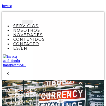
Invecq
SERVICIOS
NOSOTROS
NOVEDADES
CONTENIDOS
CONTACTO
ES/EN
X
Menu
ECONOMÍA
RESUMEN SEMANAL
POLÍTICA
GESTIÓN Y NEGOCIOS